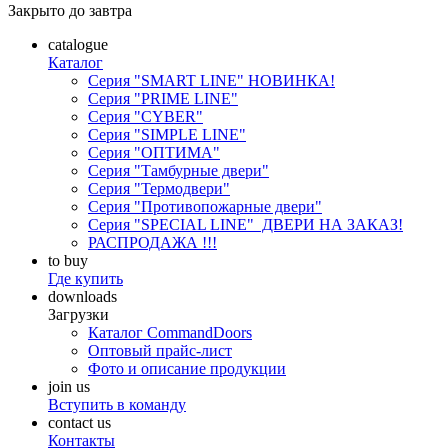
Закрыто до завтра
catalogue
К
аталог
Серия "SMART LINE"
НОВИНКА!
Серия "PRIME LINE"
Серия "CYBER"
Серия "SIMPLE LINE"
Серия "ОПТИМА"
Серия "Тамбурные двери"
Серия "Термодвери"
Серия "Противопожарные двери"
Серия "SPECIAL LINE"
ДВЕРИ НА ЗАКАЗ!
РАСПРОДАЖА !!!
to buy
Г
де купить
downloads
З
агрузки
Каталог CommandDoors
Оптовый прайс-лист
Фото и описание продукции
join us
В
ступить в команду
contact us
К
онтакты